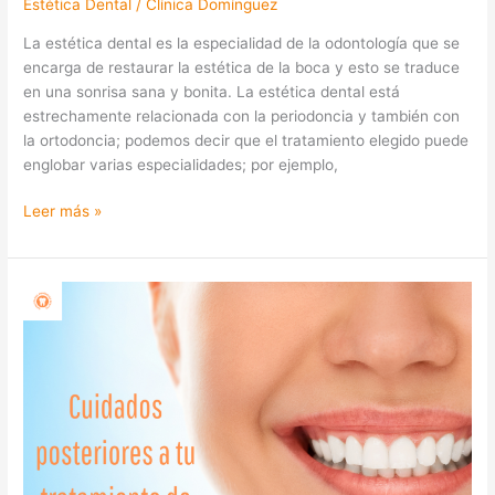
Estética Dental
/
Clínica Domínguez
La estética dental es la especialidad de la odontología que se
encarga de restaurar la estética de la boca y esto se traduce
en una sonrisa sana y bonita. La estética dental está
estrechamente relacionada con la periodoncia y también con
la ortodoncia; podemos decir que el tratamiento elegido puede
englobar varias especialidades; por ejemplo,
Leer más »
Cuidados
posteriores
a
tu
Tratamiento
de
Ortodoncia
Invisible