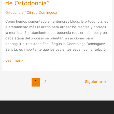
de Ortodoncia?
Ortodoncia
/
Clínica Domínguez
Como hemos comentado en anteriores blogs, la ortodoncia, es
el tratamiento más utilizado para alinear los dientes y corregir
la mordida. El tratamiento de ortodoncia requiere tiempo, y en
cada etapa del proceso se orientan las acciones para
conseguir el resultado final. Según la Odontóloga Domínguez
Benyta, es importante que los pacientes sepan con antelación
Leer más »
1
2
Siguiente
→