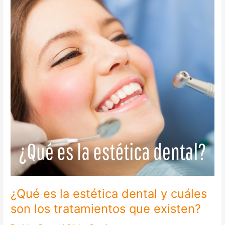
estética
dental
y
cuáles
son
los
tratamientos
que
existen?
¿Qué es la estética dental y cuáles
son los tratamientos que existen?