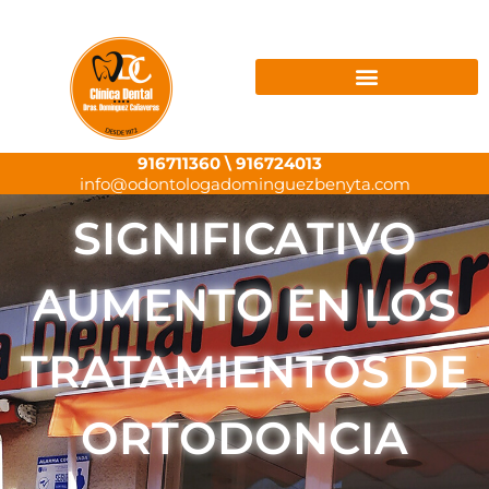
Ir
al
contenido
916711360
\
916724013
info@odontologadominguezbenyta.com
SIGNIFICATIVO
AUMENTO EN LOS
TRATAMIENTOS DE
ORTODONCIA