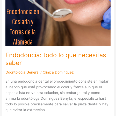
Endodoncia: todo lo que necesitas
saber
Odontología General
/
Clínica Domínguez
En una endodoncia dental el procedimiento consiste en matar
al nervio que está provocando el dolor y frente a lo que el
especialista no ve otra solución, sin embargo, tal y como
afirma la odontóloga Domínguez Benyta, el especialista hará
todo lo posible precisamente para salvar la pieza dental y hay
que evitar la extracción