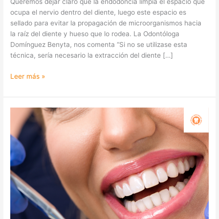
Queremos dejar claro que la endodoncia limpia el espacio que
ocupa el nervio dentro del diente, luego este espacio es
sellado para evitar la propagación de microorganismos hacia
la raíz del diente y hueso que lo rodea. La Odontóloga
Domínguez Benyta, nos comenta “Si no se utilizase esta
técnica, sería necesario la extracción del diente […]
Leer más »
Endodoncia:
todo
lo
que
necesitas
saber