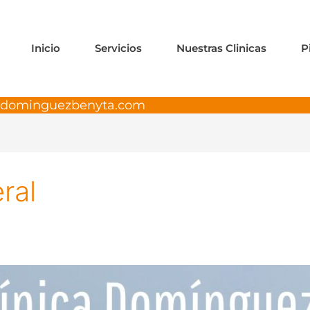
Inicio
Servicios
Nuestras Clinicas
P
adominguezbenyta.com
ral