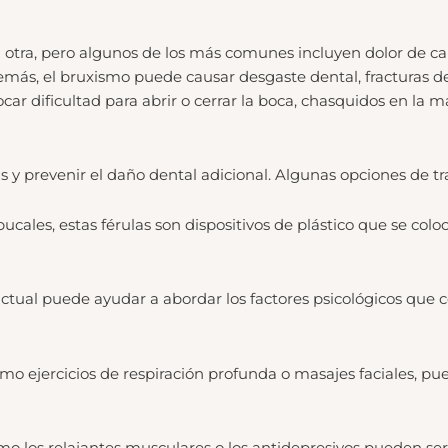
tra, pero algunos de los más comunes incluyen dolor de cabe
demás, el bruxismo puede causar desgaste dental, fracturas d
r dificultad para abrir o cerrar la boca, chasquidos en la ma
as y prevenir el daño dental adicional. Algunas opciones de t
ales, estas férulas son dispositivos de plástico que se colo
uctual puede ayudar a abordar los factores psicológicos que
como ejercicios de respiración profunda o masajes faciales, pu
mo los relajantes musculares o los antidepresivos pueden se