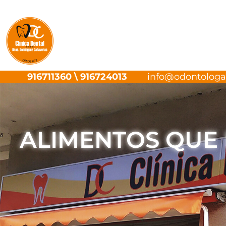
Ir
al
contenido
916711360
\
916724013
info@odontolog
ALIMENTOS QUE