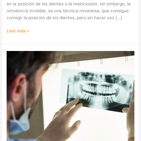
en la posición de los dientes o la maloclusión, sin embargo, la
ortodoncia invisible, es una técnica novedosa, que consigue
corregir la posición de los dientes, pero sin hacer uso […]
Leer más »
¿Cuál
es
la
mejor
Clínica
dental
en
Coslada?