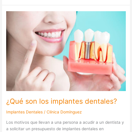
¿Qué
son
los
implantes
dentales?
¿Qué son los implantes dentales?
Implantes Dentales
/
Clínica Domínguez
Los motivos que llevan a una persona a acudir a un dentista y
a solicitar un presupuesto de implantes dentales en