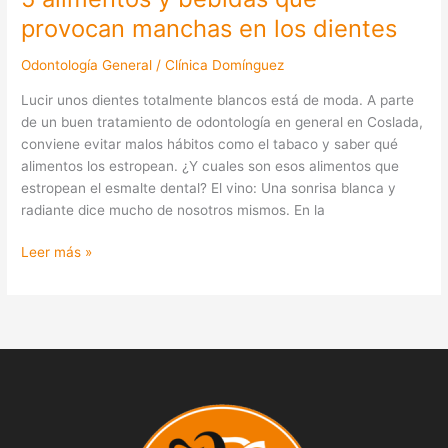
provocan manchas en los dientes
Odontología General
/
Clínica Domínguez
Lucir unos dientes totalmente blancos está de moda. A parte
de un buen tratamiento de odontología en general en Coslada,
conviene evitar malos hábitos como el tabaco y saber qué
alimentos los estropean. ¿Y cuales son esos alimentos que
estropean el esmalte dental? El vino: Una sonrisa blanca y
radiante dice mucho de nosotros mismos. En la
Leer más »