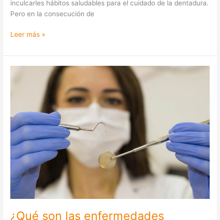
inculcarles hábitos saludables para el cuidado de la dentadura.
Pero en la consecución de
Leer más »
¿Qué
son
las
enfermedades
periodontales?
¿Qué son las enfermedades