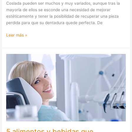
Coslada pueden ser muchos y muy variados, aunque tras la
mayoría de ellos se esconde una necesidad de mejorar
estéticamente y tener la posibilidad de recuperar una pieza
perdida para que su dentadura quede perfecta. De
Leer más »
5
alimentos
y
bebidas
que
provocan
manchas
en
los
dientes
5 alimentos y bebidas que