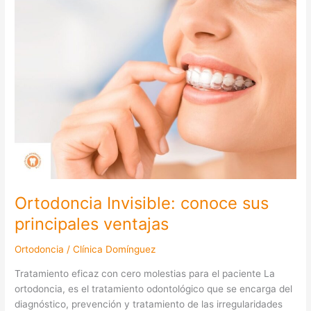
principales
ventajas
Ortodoncia Invisible: conoce sus
principales ventajas
Ortodoncia
/
Clínica Domínguez
Tratamiento eficaz con cero molestias para el paciente La
ortodoncia, es el tratamiento odontológico que se encarga del
diagnóstico, prevención y tratamiento de las irregularidades