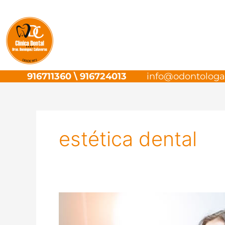
Ir
al
contenido
916711360
\
916724013
info@odontolog
estética dental
¿Es
normal
que