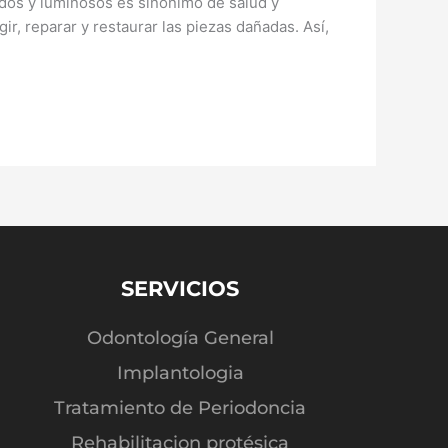
dos y luminosos es sinónimo de salud y
r, reparar y restaurar las piezas dañadas. Así,
SERVICIOS
Odontología General
Implantologia
Tratamiento de Periodoncia
Rehabilitacion protésica