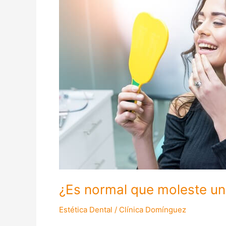
moleste
un
puente
dental?
¿Es normal que moleste un
Estética Dental
/
Clínica Domínguez