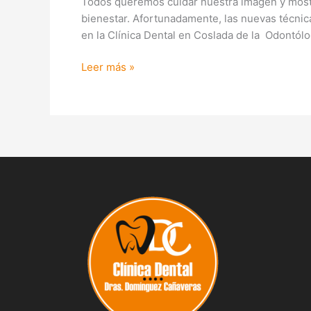
Todos queremos cuidar nuestra imagen y mostra
bienestar. Afortunadamente, las nuevas técnica
en la Clínica Dental en Coslada de la Odontól
Leer más »