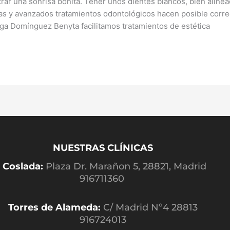
r una sonrisa bonita. Tener unos dientes blancos, bien alinea
s y avanzados tratamientos odontológicos hacen posible corregi
oga Domínguez Benyta facilitamos tratamientos de estética
NUESTRAS CLÍNICAS
Coslada:
Plaza Dr. Marañon 5, 28821, Madrid
916711360
Torres de Alameda:
C/ Madrid Nº4 28813
916724013