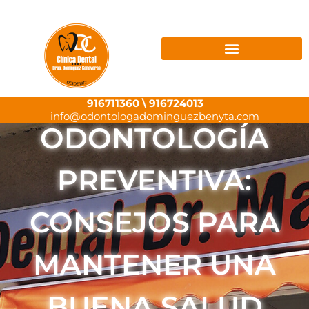
Ir
al
contenido
916711360
\
916724013
info@odontologadominguezbenyta.com
ODONTOLOGÍA
PREVENTIVA:
CONSEJOS PARA
MANTENER UNA
BUENA SALUD