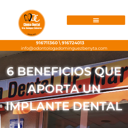
Ir
al
contenido
916711360
\
916724013
info@odontologadominguezbenyta.com
6 BENEFICIOS QUE
APORTA UN
IMPLANTE DENTAL