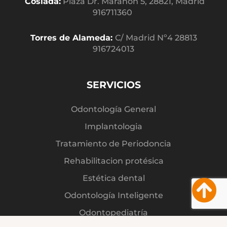
Coslada:
Plaza Dr. Marañon 5, 28821, Madrid
916711360
Torres de Alameda:
C/ Madrid Nº4 28813
916724013
SERVICIOS
Odontología General
Implantologia
Tratamiento de Periodoncia
Rehabilitacion protésica
Estética dental
Odontología Inteligente
Odontopediatría